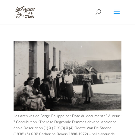
Les archives de Forge-Philippe par Date du document : ? Auteur :
? Contribution : Thérèse Degrande Femmes devant l’ancienne
école Description (1) X (2) X (3) X (4) Odette Van De Steene
(1936) (5) X (6) Catherine Beyer (1896-1972) – belle-sœur de