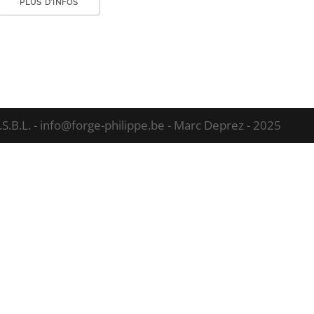
PLUS D’INFOS
.S.B.L. - info@forge-philippe.be - Marc Deprez - 2025