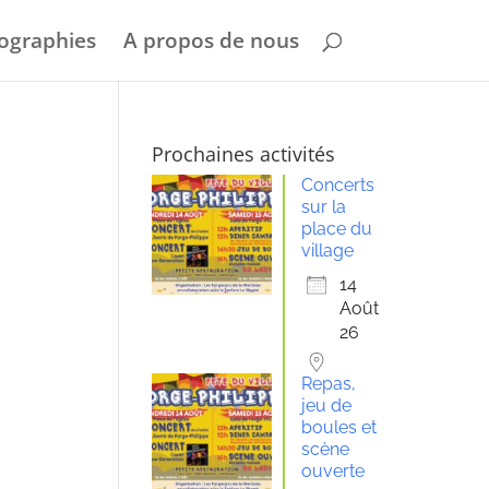
ographies
A propos de nous
Prochaines activités
Concerts
sur la
place du
village
14
Août
26
Repas,
jeu de
boules et
scène
ouverte