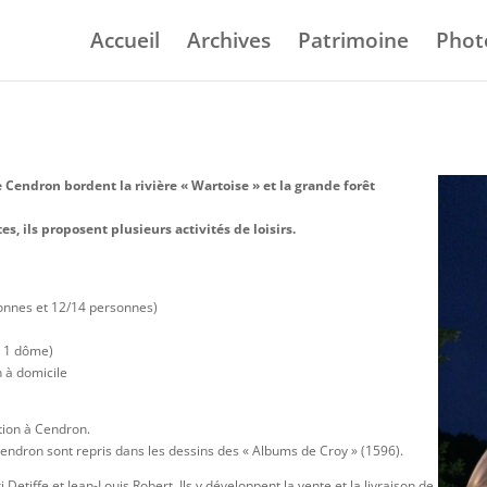
Accueil
Archives
Patrimoine
Phot
 Cendron bordent la rivière « Wartoise » et la grande forêt
, ils proposent plusieurs activités de loisirs.
sonnes et 12/14 personnes)
t 1 dôme)
 à domicile
ation à Cendron.
Cendron sont repris dans les dessins des « Albums de Croy » (1596).
etiffe et Jean-Louis Robert. Ils y développent la vente et la livraison de