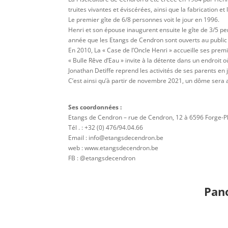
truites vivantes et éviscérées, ainsi que la fabrication et
Le premier gîte de 6/8 personnes voit le jour en 1996.
Henri et son épouse inaugurent ensuite le gîte de 3/5 p
année que les Etangs de Cendron sont ouverts au public 
En 2010, La « Case de l’Oncle Henri » accueille ses prem
« Bulle Rêve d’Eau » invite à la détente dans un endroit 
Jonathan Detiffe reprend les activités de ses parents en
C’est ainsi qu’à partir de novembre 2021, un dôme sera ac
Ses coordonnées :
Etangs de Cendron – rue de Cendron, 12 à 6596 Forge-P
Tél . : +32 (0) 476/94.04.66
Email : info@etangsdecendron.be
web : www.etangsdecendron.be
FB : @etangsdecendron
Pan