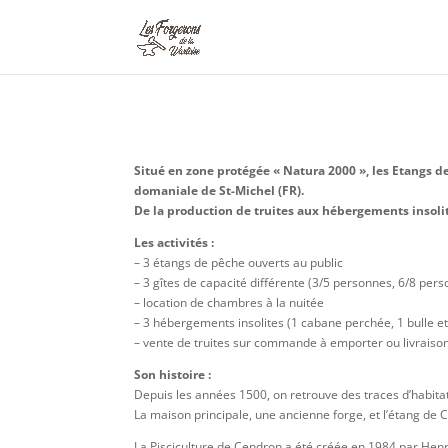
Situé en zone protégée « Natura 2000 », les Etangs de
domaniale de St-Michel (FR).
De la production de truites aux hébergements insolites
Les activités :
– 3 étangs de pêche ouverts au public
– 3 gîtes de capacité différente (3/5 personnes, 6/8 per
– location de chambres à la nuitée
– 3 hébergements insolites (1 cabane perchée, 1 bulle e
– vente de truites sur commande à emporter ou livraison
Son histoire :
Depuis les années 1500, on retrouve des traces d’habit
La maison principale, une ancienne forge, et l’étang de 
La Pisciculture de Cendron a été créée en 1984 par Henri D